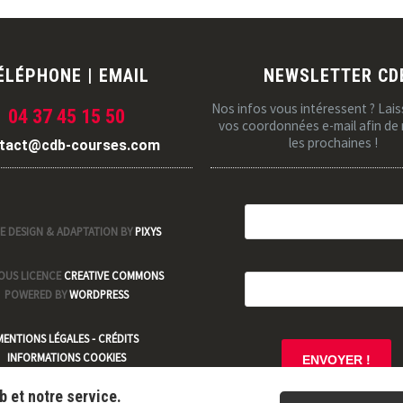
ÉLÉPHONE | EMAIL
NEWSLETTER CD
Nos infos vous intéressent ? Lai
04 37 45 15 50
vos coordonnées e-mail afin de 
les prochaines !
tact@cdb-courses.com
E DESIGN & ADAPTATION BY
PIXYS
SOUS LICENCE
CREATIVE COMMONS
POWERED BY
WORDPRESS
MENTIONS LÉGALES - CRÉDITS
INFORMATIONS COOKIES
b et notre service.