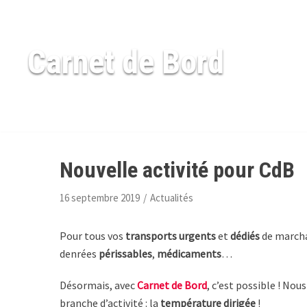
Aller
Carnet de Bord
au
contenu
Nouvelle activité pour CdB
16 septembre 2019
Actualités
Pour tous vos
transports urgents
et
dédiés
de march
denrées
périssables
,
médicaments
…
Désormais, avec
Carnet de Bord
, c’est possible ! N
branche d’activité : la
température dirigée
!