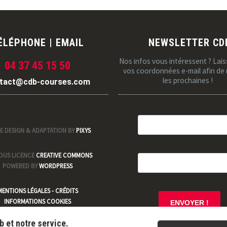
ÉLÉPHONE | EMAIL
NEWSLETTER CD
Nos infos vous intéressent ? Lai
04 37 45 15 50
vos coordonnées e-mail afin de 
les prochaines !
tact@cdb-courses.com
E DESIGN & ADAPTATION BY
PIXYS
SOUS LICENCE
CREATIVE COMMONS
POWERED BY
WORDPRESS
MENTIONS LÉGALES - CRÉDITS
INFORMATIONS COOKIES
b et notre service.