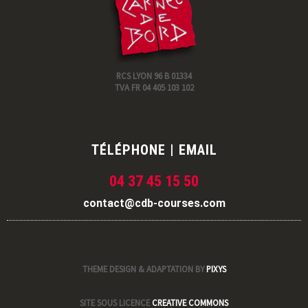
RCS LYON 96 B 01334
TVA FR 04 405 103 102
TÉLÉPHONE | EMAIL
04 37 45 15 50
contact@cdb-courses.com
THEME DESIGN & ADAPTATION BY
PIXYS
SITE SOUS LICENCE
CREATIVE COMMONS